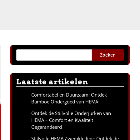
Zoeken
Laatste artikelen
Comfortabel en Duurzaam: Ontdek
Bamboe Ondergoed van HEMA
Ontdek de Stijlvolle Onderjurken van
HEMA – Comfort en Kwaliteit
Gegarandeerd
Stijlvolle HEMA Zwemkleding: Ontdek de