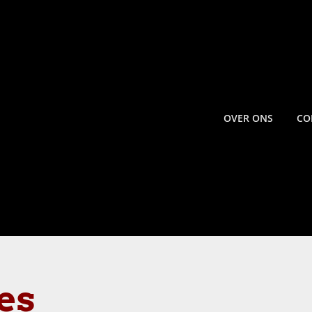
OVER ONS
CO
es