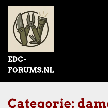
Skip
to
content
EDC-
FORUMS.NL
Categorie:
dam