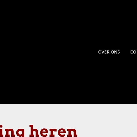
OVER ONS
CO
ing heren