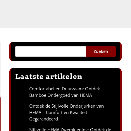
Zoeken
Laatste artikelen
Comfortabel en Duurzaam: Ontdek
Bamboe Ondergoed van HEMA
Ontdek de Stijlvolle Onderjurken van
HEMA – Comfort en Kwaliteit
Gegarandeerd
Stijlvolle HEMA Zwemkleding: Ontdek de