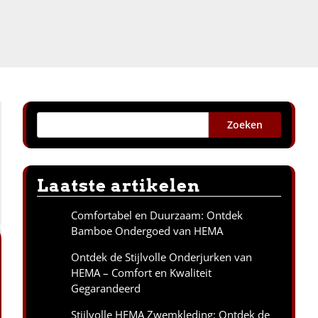
Zoeken
Laatste artikelen
Comfortabel en Duurzaam: Ontdek
Bamboe Ondergoed van HEMA
Ontdek de Stijlvolle Onderjurken van
HEMA – Comfort en Kwaliteit
Gegarandeerd
Stijlvolle HEMA Zwemkleding: Ontdek de