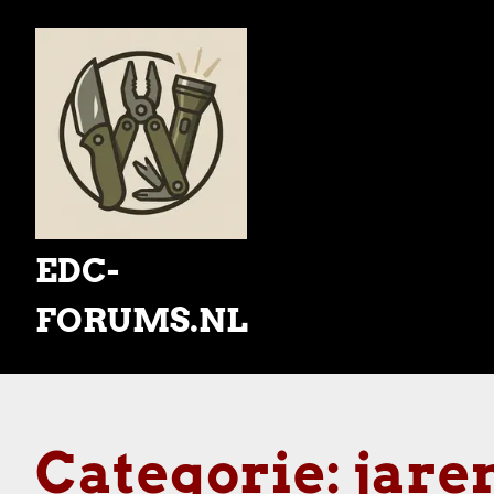
Skip
to
content
EDC-
FORUMS.NL
Categorie:
jare