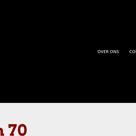
OVER ONS
CO
n 70