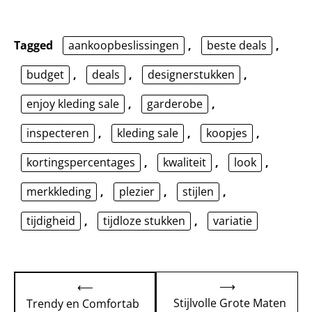
Tagged
aankoopbeslissingen
,
beste deals
,
budget
,
deals
,
designerstukken
,
enjoy kleding sale
,
garderobe
,
inspecteren
,
kleding sale
,
koopjes
,
kortingspercentages
,
kwaliteit
,
look
,
merkkleding
,
plezier
,
stijlen
,
tijdigheid
,
tijdloze stukken
,
variatie
Bericht
⟶
⟵
navigatie
Stijlvolle Grote Maten
Trendy en Comfortab