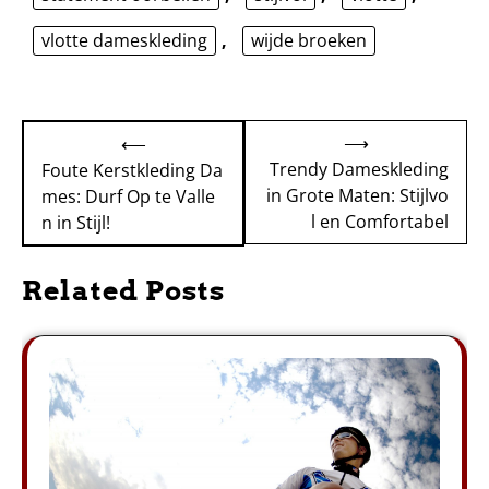
vlotte dameskleding
,
wijde broeken
Bericht
⟶
⟵
navigatie
Trendy Dameskleding
Foute Kerstkleding Da
in Grote Maten: Stijlvo
mes: Durf Op te Valle
l en Comfortabel
n in Stijl!
Related Posts