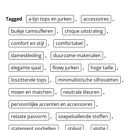
Tagged
a-lijn tops en jurken
,
accessoires
,
buikje camoufleren
,
chique uitstraling
,
comfort en stijl
,
comfortabel
,
dameskleding
,
duurzame materialen
,
elegante sjaal
,
flowy jurken
,
hoge taille
,
loszittende tops
,
minimalistische silhouetten
,
mixen en matchen
,
neutrale kleuren
,
persoonlijke accenten en accessoires
,
relaxte pasvorm
,
soepelvallende stoffen
,
statement oorbellen
,
stijlvol
,
vlotte
,