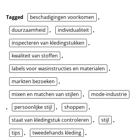
Tagged
beschadigingen voorkomen
,
duurzaamheid
,
individualiteit
,
inspecteren van kledingstukken
,
kwaliteit van stoffen
,
labels voor wasinstructies en materialen
,
markten bezoeken
,
mixen en matchen van stijlen
,
mode-industrie
,
persoonlijke stijl
,
shoppen
,
staat van kledingstuk controleren
,
stijl
,
tips
,
tweedehands kleding
,