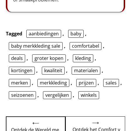
Tagged
aanbiedingen
,
baby
,
baby merkkleding sale
,
comfortabel
,
deals
,
groter kopen
,
kleding
,
kortingen
,
kwaliteit
,
materialen
,
merken
,
merkkleding
,
prijzen
,
sales
,
seizoenen
,
vergelijken
,
winkels
Bericht
⟶
⟵
navigatie
Ontdek het Comfort v
Ontdek de Wereld me