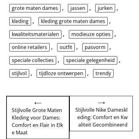
grote maten dames
,
jassen
,
jurken
,
kleding
,
kleding grote maten dames
,
kwaliteitsmaterialen
,
modieuze opties
,
online retailers
,
outfit
,
pasvorm
,
speciale collecties
,
speciale gelegenheid
,
stijlvol
,
tijdloze ontwerpen
,
trendy
Bericht
⟶
⟵
navigatie
Stijlvolle Nike Dameskl
Stijlvolle Grote Maten
eding: Comfort en Kw
Kleding voor Dames:
aliteit Gecombineerd
Comfort en Flair in Elk
e Maat