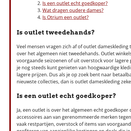
Is een outlet echt goedkoper?
Wat dragen oudere dames?
Is Otrium een outlet?
Is outlet tweedehands?
Veel mensen vragen zich af of outlet dameskleding t
over het algemeen niet tweedehands. Outlet winkel
voorgaande seizoenen of uit overstock voor lagere p
je nog steeds kunt genieten van hoogwaardige kled
lagere prijzen. Dus als je op zoek bent naar betaalb
nieuwste collecties, dan is outlet dameskleding zek
Is een outlet echt goedkoper?
Ja, een outlet is over het algemeen echt goedkoper 
accessoires aan van gerenommeerde merken tegen s
vaak restpartijen, overstock of items van voorga
profiteren van aanzienlijke kortingen en deals die je 