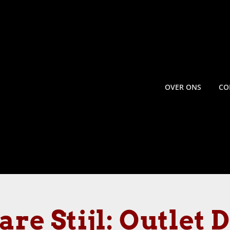
OVER ONS
CO
re Stijl: Outlet