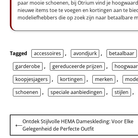
paar mooie schoenen, bij Otrium vind je hoogwaardi
nieuwe items toe te voegen en kortingen aan te bi
modeliefhebbers die op zoek zijn naar betaalbare 
Tagged
accessoires
,
avondjurk
,
betaalbaar
garderobe
,
gereduceerde prijzen
,
hoogwaard
koopjesjagers
,
kortingen
,
merken
,
mod
schoenen
,
speciale aanbiedingen
,
stijlen
,
Bericht
Ontdek Stijlvolle HEMA Dameskleding: Voor Elke
⟵
navigatie
Gelegenheid de Perfecte Outfit