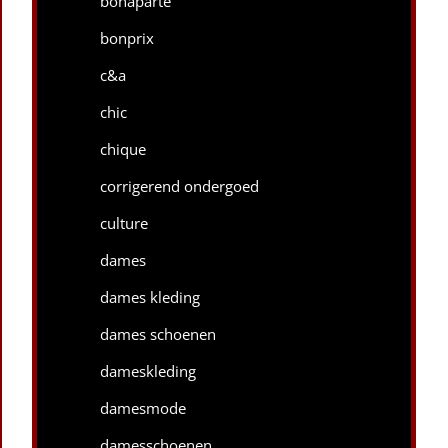
bonaparte
bonprix
c&a
chic
chique
corrigerend ondergoed
culture
dames
dames kleding
dames schoenen
dameskleding
damesmode
damesschoenen