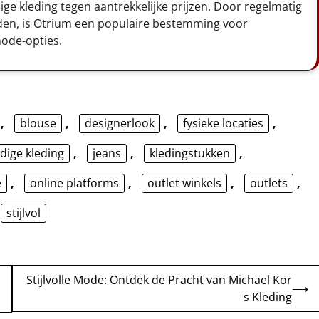
ge kleding tegen aantrekkelijke prijzen. Door regelmatig
eden, is Otrium een populaire bestemming voor
mode-opties.
,
blouse
,
designerlook
,
fysieke locaties
,
ige kleding
,
jeans
,
kledingstukken
,
e
,
online platforms
,
outlet winkels
,
outlets
,
stijlvol
Stijlvolle Mode: Ontdek de Pracht van Michael Kor
⟶
s Kleding