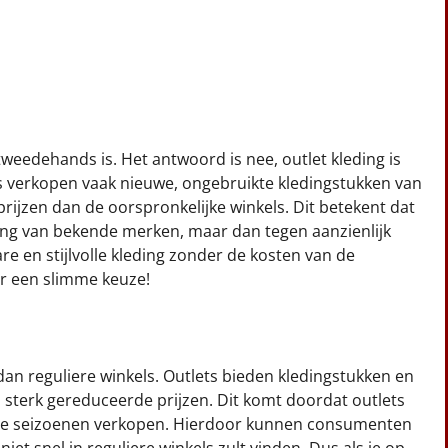
weedehands is. Het antwoord is nee, outlet kleding is
s verkopen vaak nieuwe, ongebruikte kledingstukken van
rijzen dan de oorspronkelijke winkels. Dit betekent dat
ing van bekende merken, maar dan tegen aanzienlijk
are en stijlvolle kleding zonder de kosten van de
er een slimme keuze!
dan reguliere winkels. Outlets bieden kledingstukken en
terk gereduceerde prijzen. Dit komt doordat outlets
ande seizoenen verkopen. Hierdoor kunnen consumenten
niet snel in reguliere winkels zult vinden. Dus als je op