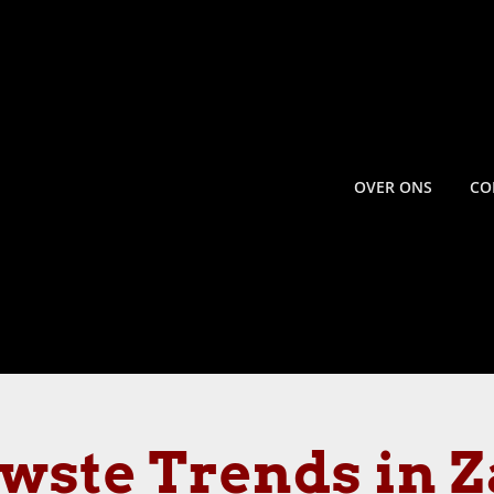
OVER ONS
CO
wste Trends in 