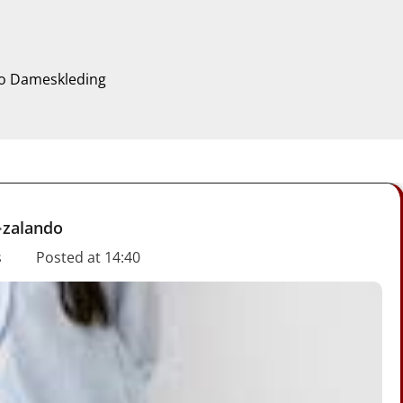
do Dameskleding
zalando
s
Posted at
14:40