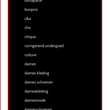
bonaparte
bonprix
c&a
chic
chique
corrigerend ondergoed
culture
dames
dames kleding
dames schoenen
dameskleding
damesmode
damesschoenen