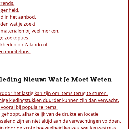
trends.
legenheid.
d in het aanbod.
nden wat je zoekt.
 materialen bij veel merken.
ge zoekopties.
ijkheden op Zalando.nl.
en moeiteloos.
leding Nieuw: Wat Je Moet Weten
rdoor het lastig kan zijn om items terug te sturen.
mige kledingstukken duurder kunnen zijn dan verwacht.
, vooral bij populaire items.
gehoopt, afhankelijk van de drukte en locatie.
selend zijn en niet altijd aan de verwachtingen voldoen.
jn door de grote hoeveelheid keuzes, wat keuzestress