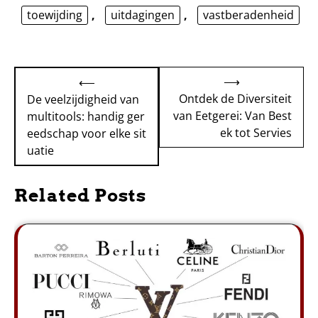
toewijding
,
uitdagingen
,
vastberadenheid
Bericht
⟶
⟵
navigatie
Ontdek de Diversiteit
De veelzijdigheid van
van Eetgerei: Van Best
multitools: handig ger
ek tot Servies
eedschap voor elke sit
uatie
Related Posts