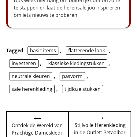
Dus wees niet bang om buiten je comfortzone
te stappen en laat de herensale jou inspireren
om iets nieuws te proberen!
Tagged
basic items
,
flatterende look
,
investeren
,
klassieke kledingstukken
,
neutrale kleuren
,
pasvorm
,
sale herenkleding
,
tijdloze stukken
Bericht
⟶
⟵
navigatie
Stijlvolle Herenkleding
Ontdek de Wereld van
in de Outlet: Betaalbar
Prachtige Dameskledi