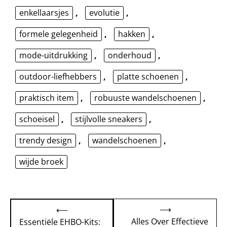
enkellaarsjes
,
evolutie
,
formele gelegenheid
,
hakken
,
mode-uitdrukking
,
onderhoud
,
outdoor-liefhebbers
,
platte schoenen
,
praktisch item
,
robuuste wandelschoenen
,
schoeisel
,
stijlvolle sneakers
,
trendy design
,
wandelschoenen
,
wijde broek
Bericht
⟶
⟵
navigatie
Alles Over Effectieve
Essentiële EHBO-Kits: