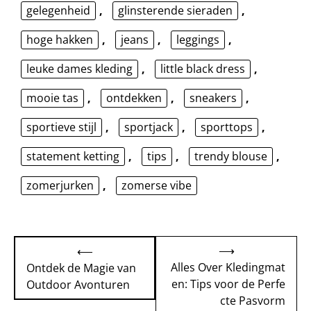
gelegenheid
,
glinsterende sieraden
,
hoge hakken
,
jeans
,
leggings
,
leuke dames kleding
,
little black dress
,
mooie tas
,
ontdekken
,
sneakers
,
sportieve stijl
,
sportjack
,
sporttops
,
statement ketting
,
tips
,
trendy blouse
,
zomerjurken
,
zomerse vibe
Bericht
⟶
⟵
navigatie
Alles Over Kledingmat
Ontdek de Magie van
en: Tips voor de Perfe
Outdoor Avonturen
cte Pasvorm