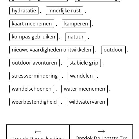
hydratatie
,
innerlijke rust
,
kaart meenemen
,
kamperen
,
kompas gebruiken
,
natuur
,
nieuwe vaardigheden ontwikkelen
,
outdoor
,
outdoor avonturen
,
stabiele grip
,
stressvermindering
,
wandelen
,
wandelschoenen
,
water meenemen
,
weerbestendigheid
,
wildwatervaren
Bericht
⟶
⟵
navigatie
Ontdek De Laatste Tre
Trendy Dameskleding: