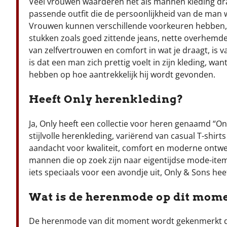
Veel vrouwen waarderen het als mannen kleding drage
passende outfit die de persoonlijkheid van de man 
Vrouwen kunnen verschillende voorkeuren hebben, 
stukken zoals goed zittende jeans, nette overhemd
van zelfvertrouwen en comfort in wat je draagt, is va
is dat een man zich prettig voelt in zijn kleding, wa
hebben op hoe aantrekkelijk hij wordt gevonden.
Heeft Only herenkleding?
Ja, Only heeft een collectie voor heren genaamd “On
stijlvolle herenkleding, variërend van casual T-shir
aandacht voor kwaliteit, comfort en moderne ontwe
mannen die op zoek zijn naar eigentijdse mode-items
iets speciaals voor een avondje uit, Only & Sons hee
Wat is de herenmode op dit mom
De herenmode van dit moment wordt gekenmerkt doo