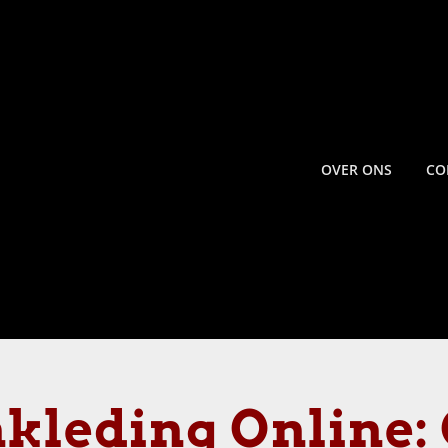
OVER ONS
CO
nkleding Online: