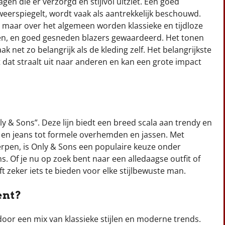
n die er verzorgd en stijlvol uitziet. Een goed
weerspiegelt, wordt vaak als aantrekkelijk beschouwd.
maar over het algemeen worden klassieke en tijdloze
en, en goed gesneden blazers gewaardeerd. Het tonen
ak net zo belangrijk als de kleding zelf. Het belangrijkste
nt dat straalt uit naar anderen en kan een grote impact
ly & Sons”. Deze lijn biedt een breed scala aan trendy en
ts en jeans tot formele overhemden en jassen. Met
rpen, is Only & Sons een populaire keuze onder
. Of je nu op zoek bent naar een alledaagse outfit of
ft zeker iets te bieden voor elke stijlbewuste man.
ent?
r een mix van klassieke stijlen en moderne trends.