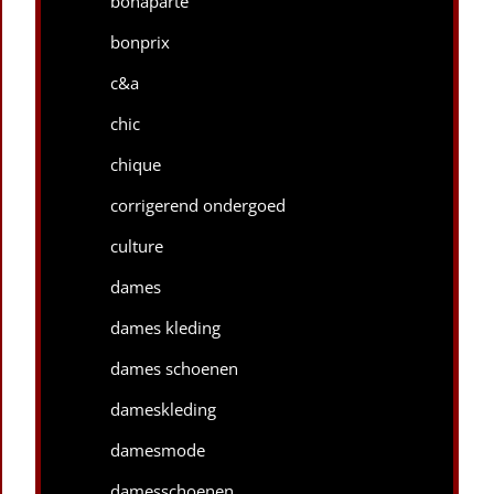
bonaparte
bonprix
c&a
chic
chique
corrigerend ondergoed
culture
dames
dames kleding
dames schoenen
dameskleding
damesmode
damesschoenen