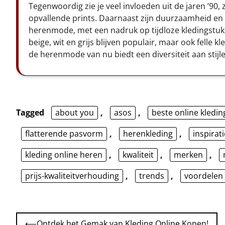
Tegenwoordig zie je veel invloeden uit de jaren ’90,
opvallende prints. Daarnaast zijn duurzaamheid en
herenmode, met een nadruk op tijdloze kledingstuk
beige, wit en grijs blijven populair, maar ook fell
de herenmode van nu biedt een diversiteit aan stijlen
Tagged
about you
,
asos
,
beste online kledin
flatterende pasvorm
,
herenkleding
,
inspirati
kleding online heren
,
kwaliteit
,
merken
,
prijs-kwaliteitverhouding
,
trends
,
voordelen
Bericht
⟵
Ontdek het Gemak van Kleding Online Kopen!