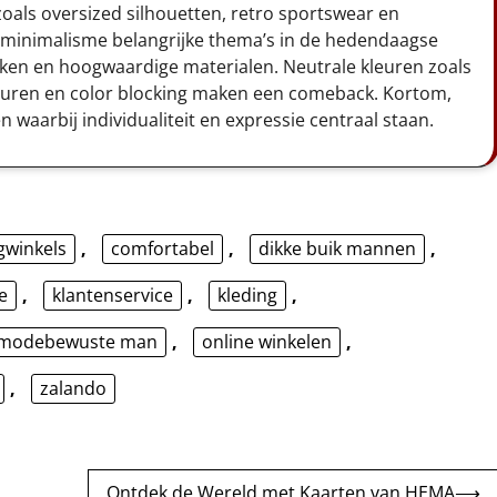
 zoals oversized silhouetten, retro sportswear en
 minimalisme belangrijke thema’s in de hedendaagse
ken en hoogwaardige materialen. Neutrale kleuren zoals
e kleuren en color blocking maken een comeback. Kortom,
 waarbij individualiteit en expressie centraal staan.
gwinkels
,
comfortabel
,
dikke buik mannen
,
e
,
klantenservice
,
kleding
,
modebewuste man
,
online winkelen
,
,
zalando
Ontdek de Wereld met Kaarten van HEMA
⟶